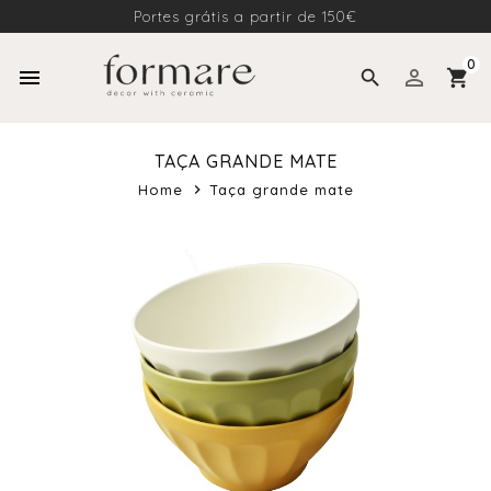
Portes grátis a partir de 150€
0
menu
perm_identity
search
shopping_cart
TAÇA GRANDE MATE
Home
Taça grande mate